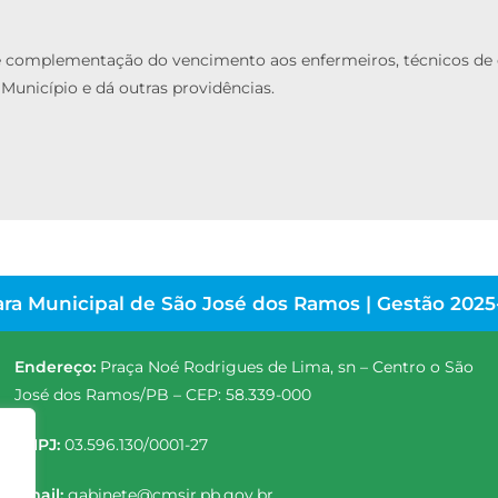
de complementação do vencimento aos enfermeiros, técnicos de
 Município e dá outras providências.
ra Municipal de São José dos Ramos | Gestão 2025
Endereço:
Praça Noé Rodrigues de Lima, sn – Centro o São
José dos Ramos/PB – CEP: 58.339-000
CNPJ:
03.596.130/0001-27
Email:
gabinete@cmsjr.pb.gov.br