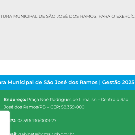
EITURA MUNICIPAL DE SÃO JOSÉ DOS RAMOS, PARA O EXERCÍ
ra Municipal de São José dos Ramos | Gestão 2025
Endereço:
Praça Noé Rodrigues de Lima, sn – Centro o São
José dos Ramos/PB – CEP: 58.339-000
CNPJ:
03.596.130/0001-27
Email:
gabinete@cmsjr.pb.gov.br