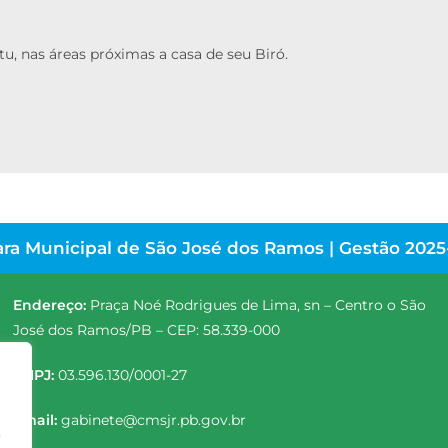
u, nas áreas próximas a casa de seu Biró.
ra Municipal de São José dos Ramos | Gestão 2025
Endereço:
Praça Noé Rodrigues de Lima, sn – Centro o São
José dos Ramos/PB – CEP: 58.339-000
CNPJ:
03.596.130/0001-27
Email:
gabinete@cmsjr.pb.gov.br
o