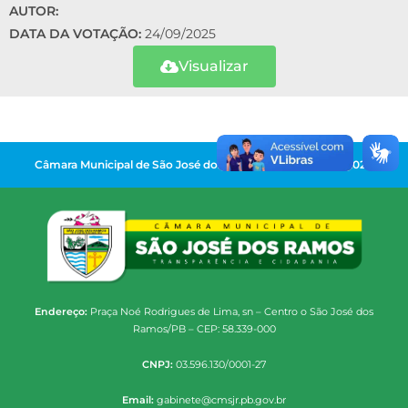
AUTOR:
DATA DA VOTAÇÃO:
24/09/2025
Visualizar
Câmara Municipal de São José dos Ramos | Gestão 2025-2028
Endereço:
Praça Noé Rodrigues de Lima, sn – Centro o São José dos
Ramos/PB – CEP: 58.339-000
CNPJ:
03.596.130/0001-27
Email:
gabinete@cmsjr.pb.gov.br