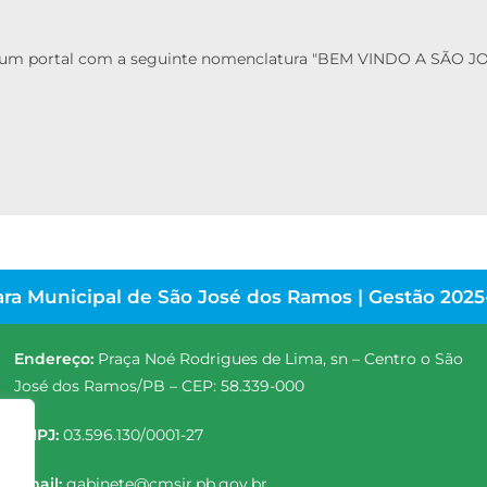
dade um portal com a seguinte nomenclatura "BEM VINDO A 
ra Municipal de São José dos Ramos | Gestão 2025
Endereço:
Praça Noé Rodrigues de Lima, sn – Centro o São
José dos Ramos/PB – CEP: 58.339-000
CNPJ:
03.596.130/0001-27
Email:
gabinete@cmsjr.pb.gov.br