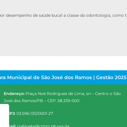
vo por desempenho de saúde bucal a classe da odontologia, com
ra Municipal de São José dos Ramos | Gestão 2025
Endereço:
Praça Noé Rodrigues de Lima, sn – Centro o São
José dos Ramos/PB – CEP: 58.339-000
CNPJ:
03.596.130/0001-27
Email:
gabinete@cmsjr.pb.gov.br