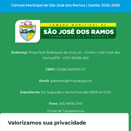
Câmara Municipal de São José dos Ramos | Gestão 2025-2028
Endereço:
Praça Noé Rodrigues de Lima, sn – Centro o São José dos
Ramos/PB – CEP: 58.339-000
CNPJ:
03.596.130/0001-27
Email:
gabinete@cmsjr.pb.gov.br
Expediente:
De Segunda a Sexta-Feira das 08:00 às 12:00
Fone:
(83) 98116-3747
Portal da Transparência
Valorizamos sua privacidade
Folha de Pagamento